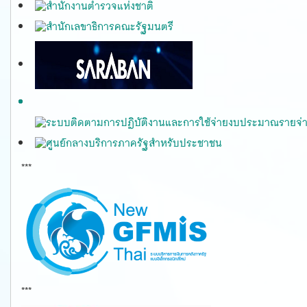
***
gfmis
***