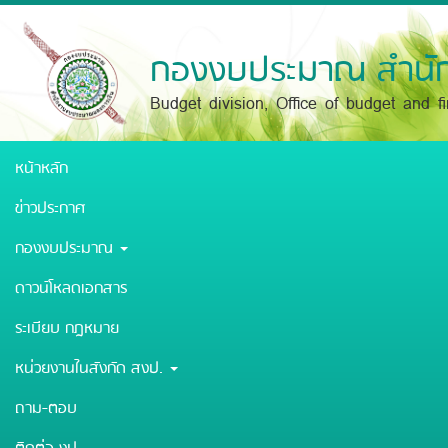
Skip
to
main
กองงบประมาณ สำนัก
content
Budget division, Office of budget and f
หน้าหลัก
ข่าวประกาศ
กองงบประมาณ
ดาวน์โหลดเอกสาร
ระเบียบ กฎหมาย
หน่วยงานในสังกัด สงป.
ถาม-ตอบ