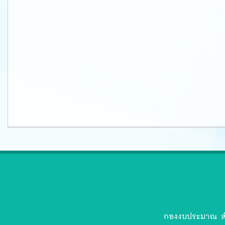
ตรา
สัญลักษณ์
งป.ล่าสุด-
กองงบประมาณ สำ