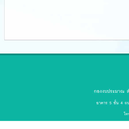
ตรา
สัญลักษณ์
งป.ล่าสุด-
กองงบประมาณ สำ
removebg-
อาคาร 5 ชั้น 4 ถ
preview
โท
(75).png