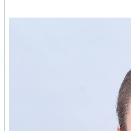
S__61079578.jpg