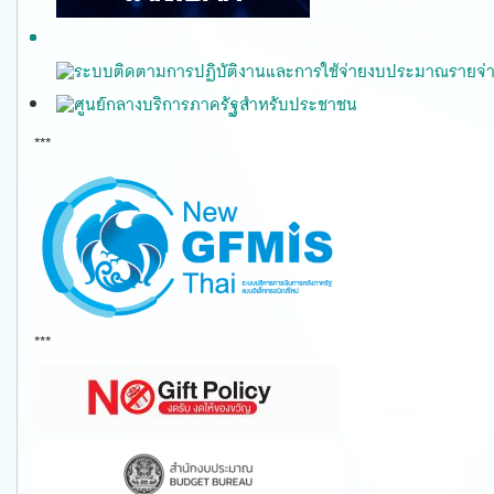
***
gfmis
***