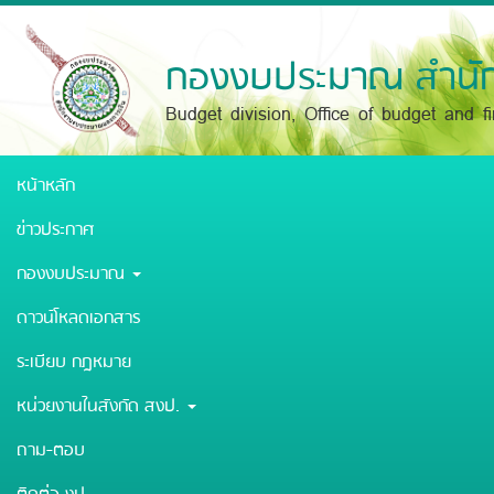
Skip
to
main
กองงบประมาณ สำนัก
content
Budget division, Office of budget and f
หน้าหลัก
ข่าวประกาศ
กองงบประมาณ
ดาวน์โหลดเอกสาร
ระเบียบ กฎหมาย
หน่วยงานในสังกัด สงป.
ถาม-ตอบ