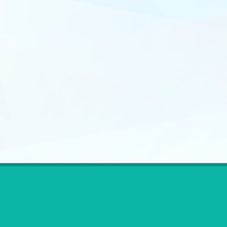
ตรา
สัญลักษณ์
งป.ล่าสุด-