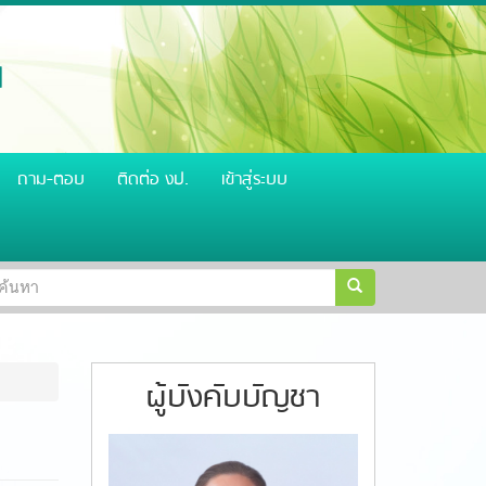
น
ถาม-ตอบ
ติดต่อ งป.
เข้าสู่ระบบ
อร์ม
ารเงิน สำนักงานตำรวจแห่งชาติ
วิสัยทัศน์ ผู้บัญชาการตำรวจแห่งช
้นหา
้นหา
ผู้บังคับบัญชา
S__61079578.jpg