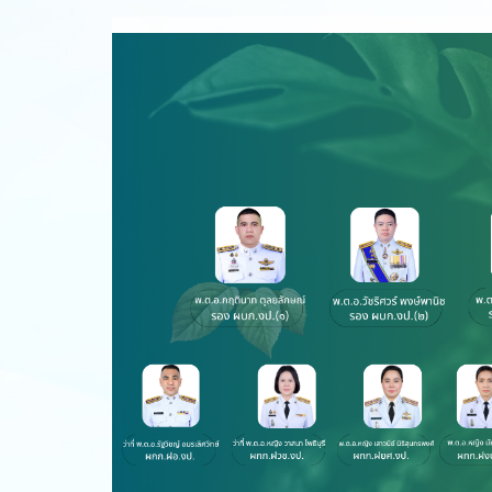
ส่ง
ให้
โจ๊
Copy
of
พล.ต.ต.หญิง
ทัศน
หทัย
แสง
วัฒนะ.png