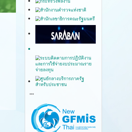
***
gfmis