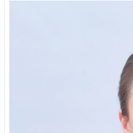
S__61079578.jpg