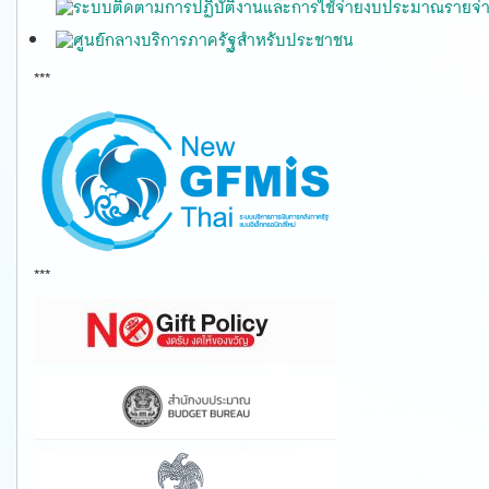
***
gfmis
***