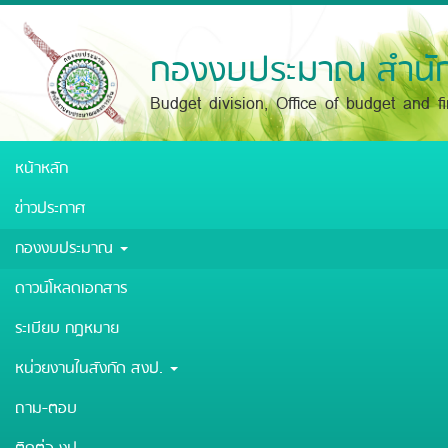
Skip
to
main
กองงบประมาณ สำนัก
content
Budget division, Office of budget and f
หน้าหลัก
ข่าวประกาศ
กองงบประมาณ
ดาวน์โหลดเอกสาร
ระเบียบ กฎหมาย
หน่วยงานในสังกัด สงป.
ถาม-ตอบ