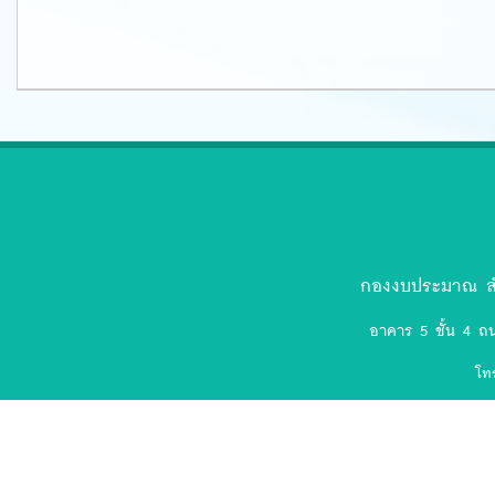
ตรา
สัญลักษณ์
งป.ล่าสุด-
กองงบประมาณ สำ
removebg-
อาคาร 5 ชั้น 4 ถ
preview
โท
(75).png