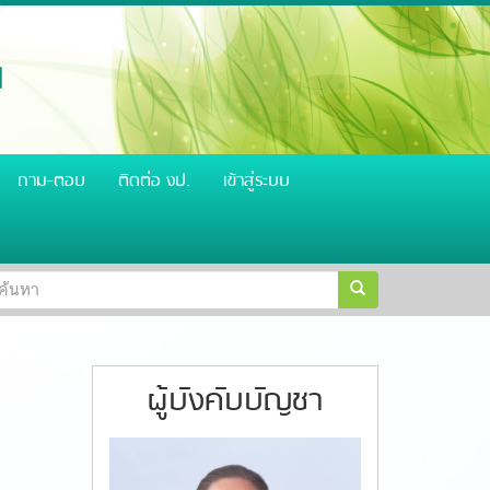
น
ถาม-ตอบ
ติดต่อ งป.
เข้าสู่ระบบ
อร์ม
รเงิน สำนักงานตำรวจแห่งชาติ
วิสัยทัศน์ ผู้บัญชาการตำรวจแห่งชา
้นหา
้นหา
ผู้บังคับบัญชา
S__61079578.jpg