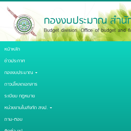
Skip
to
main
กองงบประมาณ สำนัก
content
Budget division, Office of budget and f
หน้าหลัก
ข่าวประกาศ
กองงบประมาณ
ดาวน์โหลดเอกสาร
ระเบียบ กฎหมาย
หน่วยงานในสังกัด สงป.
ถาม-ตอบ