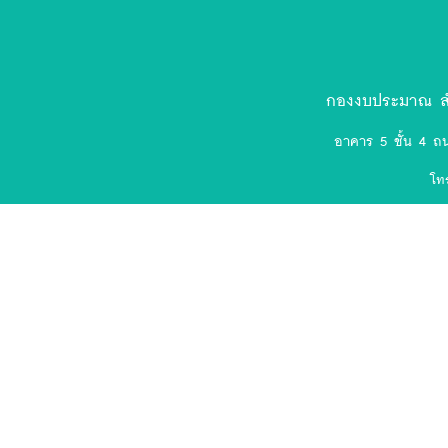
ตรา
สัญลักษณ์
งป.ล่าสุด-
กองงบประมาณ สำ
removebg-
อาคาร 5 ชั้น 4 ถ
preview
โท
(75).png