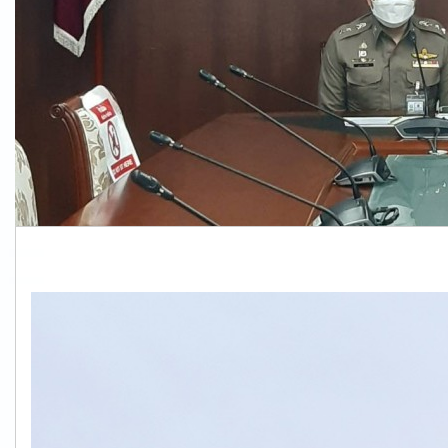
S__61079578.jpg