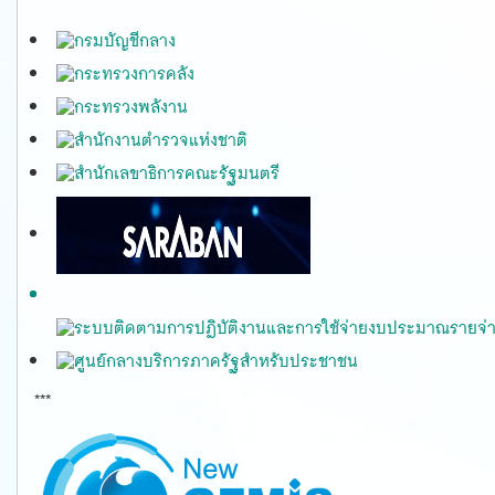
***
gfmis