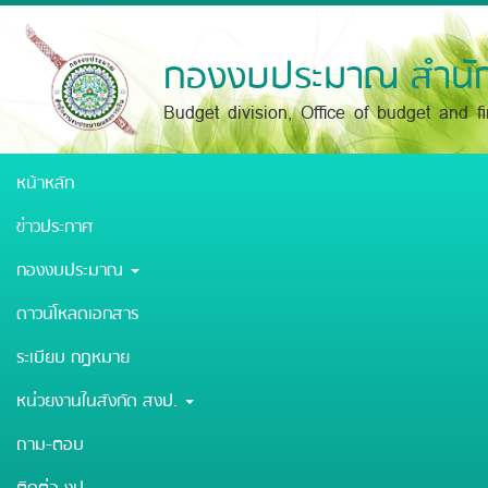
Skip
to
main
กองงบประมาณ สำนัก
content
Budget division, Office of budget and f
หน้าหลัก
ข่าวประกาศ
กองงบประมาณ
ดาวน์โหลดเอกสาร
ระเบียบ กฎหมาย
หน่วยงานในสังกัด สงป.
ถาม-ตอบ