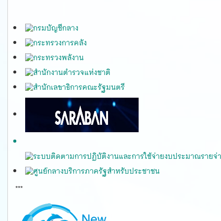
***
gfmis