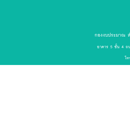
ตรา
สัญลักษณ์
งป.ล่าสุด-
กองงบประมาณ สำ
removebg-
อาคาร 5 ชั้น 4 ถ
preview
โท
(75).png