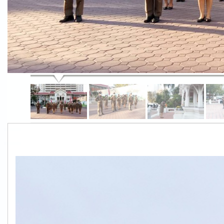
S__61079578.jpg