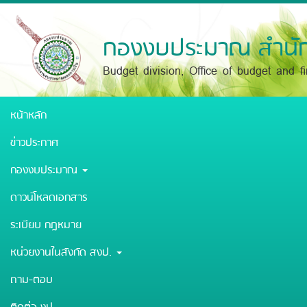
Skip
to
main
กองงบประมาณ สำนัก
content
Budget division, Office of budget and f
หน้าหลัก
ข่าวประกาศ
กองงบประมาณ
ดาวน์โหลดเอกสาร
ระเบียบ กฎหมาย
หน่วยงานในสังกัด สงป.
ถาม-ตอบ