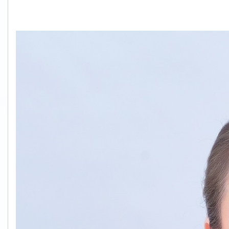
S__61079578.jpg