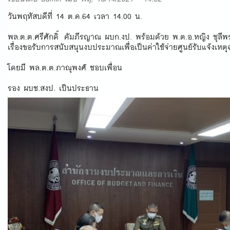
วันพฤหัสบดีที่ 14 ต.ค.64 เวลา 14.00 น.
พล.ต.ต.ศรีศักดิ์ คัมภีรญาณ ผบก.งป. พร้อมด้วย พ.ต.อ.หญิง ชุลี
เรื่องขอรับการสนับสนุนงบประมาณเพื่อเป็นค่าใช้จ่ายศูนย์รับแจ้งเหต
โดยมี พล.ต.ต.ภาณุพงศ์ ชอบเพื่อน
รอง ผบช.สงป. เป็นประธาน