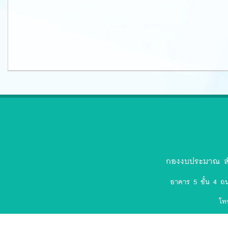
ตรา
สัญลักษณ์
งป.ล่าสุด-
กองงบประมาณ สำ
removebg-
อาคาร 5 ชั้น 4 ถ
preview
โท
(75).png