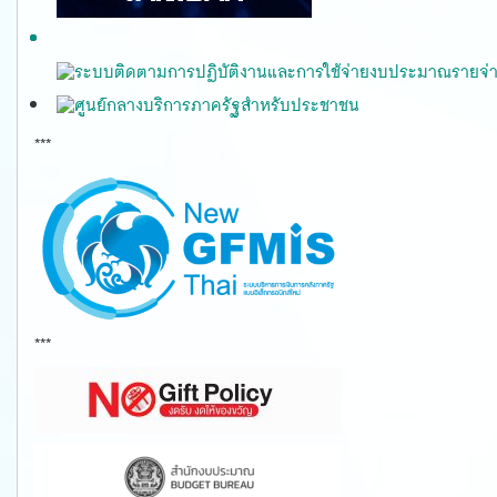
***
gfmis
***