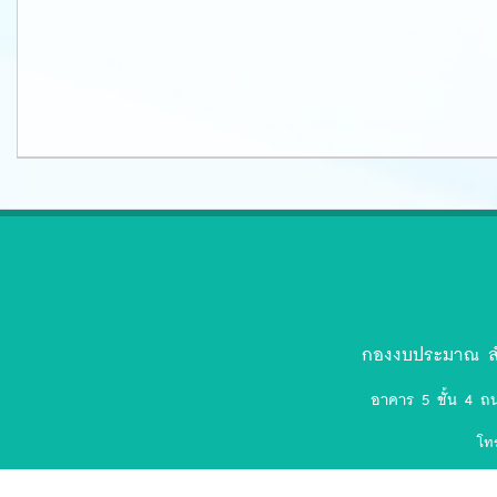
ตรา
สัญลักษณ์
งป.ล่าสุด-
กองงบประมาณ สำ
removebg-
อาคาร 5 ชั้น 4 ถ
preview
โท
(75).png