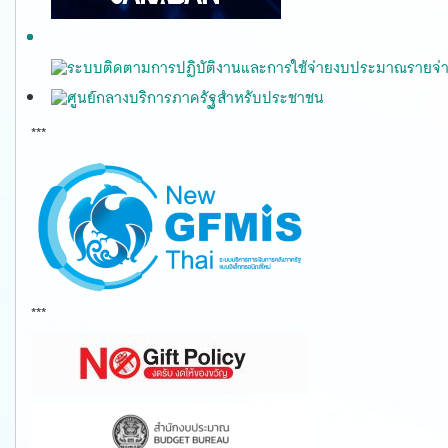
***
gfmis
***