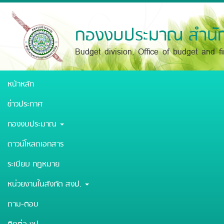
Skip
to
main
กองงบประมาณ สำนัก
content
Budget division, Office of budget and f
หน้าหลัก
ข่าวประกาศ
กองงบประมาณ
ดาวน์โหลดเอกสาร
ระเบียบ กฎหมาย
หน่วยงานในสังกัด สงป.
ถาม-ตอบ