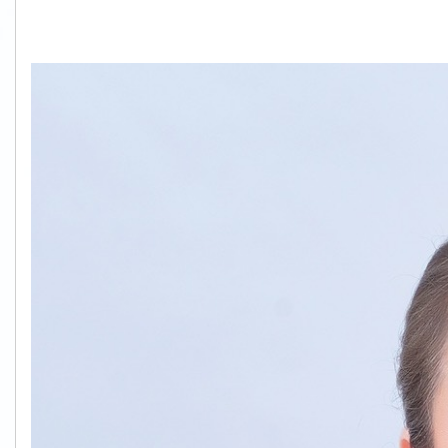
S__61079578.jpg