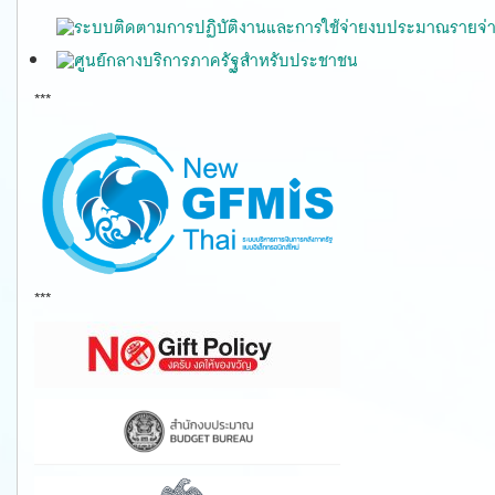
***
gfmis
***