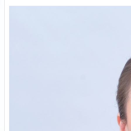
S__61079578.jpg