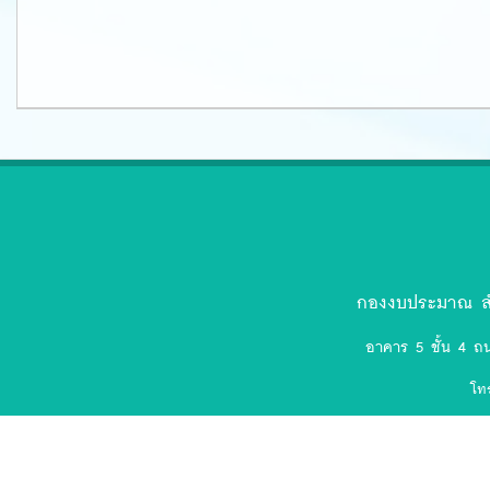
ตรา
สัญลักษณ์
งป.ล่าสุด-
กองงบประมาณ สำ
removebg-
อาคาร 5 ชั้น 4 ถ
preview
โท
(75).png