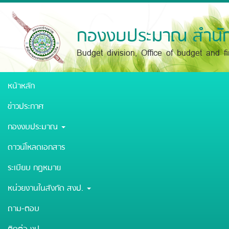
Skip
to
main
กองงบประมาณ สำนัก
content
Budget division, Office of budget and f
หน้าหลัก
ข่าวประกาศ
กองงบประมาณ
ดาวน์โหลดเอกสาร
ระเบียบ กฎหมาย
หน่วยงานในสังกัด สงป.
ถาม-ตอบ