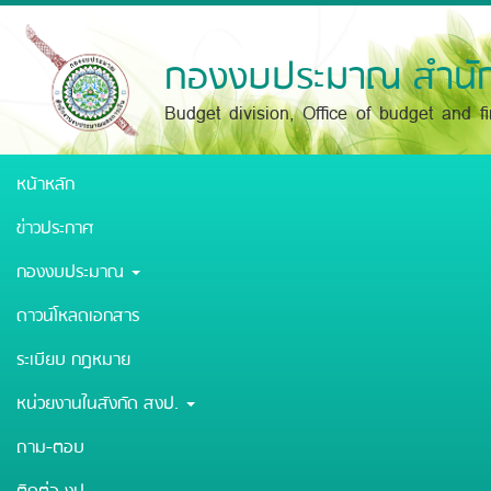
Skip
to
main
กองงบประมาณ สำนัก
content
Budget division, Office of budget and f
หน้าหลัก
ข่าวประกาศ
กองงบประมาณ
ดาวน์โหลดเอกสาร
ระเบียบ กฎหมาย
หน่วยงานในสังกัด สงป.
ถาม-ตอบ