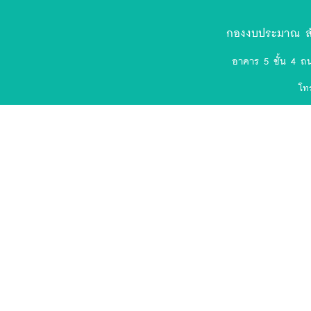
สัญลักษณ์
งป.ล่าสุด-
กองงบประมาณ สำ
removebg-
อาคาร 5 ชั้น 4 ถ
preview
โท
(75).png