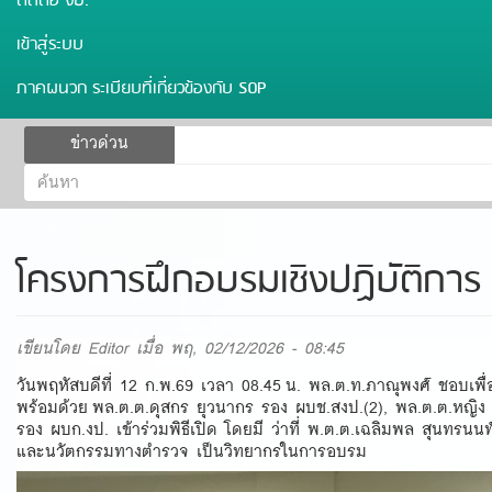
ติดต่อ งป.
เข้าสู่ระบบ
ภาคผนวก ระเบียบที่เกี่ยวข้องกับ SOP
ฟอร์ม
ข่าวด่วน
ค้นหา
ค้นหา
โครงการฝึกอบรมเชิงปฏิบัติการ 
เขียนโดย
Editor
เมื่อ พฤ, 02/12/2026 - 08:45
วันพฤหัสบดีที่ 12 ก.พ.69 เวลา 08.45 น. พล.ต.ท.ภาณุพงศ์ ชอบเพื
พร้อมด้วย พล.ต.ต.ดุสกร ยุวนากร รอง ผบช.สงป.(2), พล.ต.ต.หญิง
รอง ผบก.งป. เข้าร่วมพิธีเปิด โดยมี ว่าที่ พ.ต.ต.เฉลิมพล สุนทรน
และนวัตกรรมทางตำรวจ เป็นวิทยากรในการอบรม