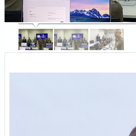
S__61079578.jpg