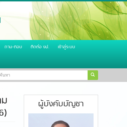
น
ถาม-ตอบ
ติดต่อ งป.
เข้าสู่ระบบ
อร์ม
รเงิน สำนักงานตำรวจแห่งชาติ
วิสัยทัศน์ ผู้บัญชาการตำรวจแห่งชา
้นหา
้นหา
าม
ผู้บังคับบัญชา
6)
S__61079578.jpg