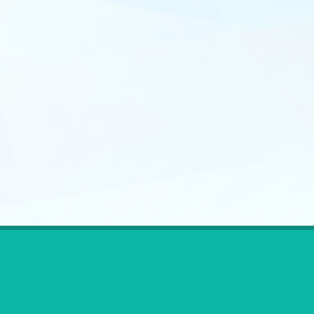
ตรา
สัญลักษณ์
งป.ล่าสุด-