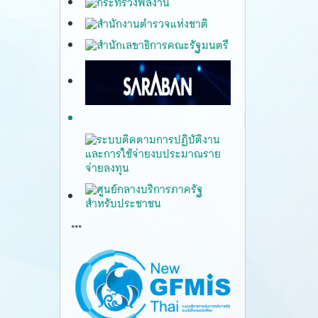
***
gfmis