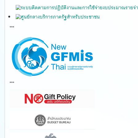
***
gfmis
***