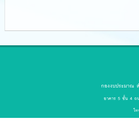
ตรา
สัญลักษณ์
งป.ล่าสุด-
กองงบประมาณ สำ
removebg-
อาคาร 5 ชั้น 4 ถ
preview
โท
(75).png