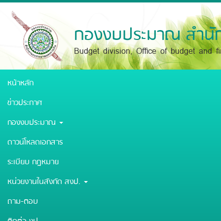
Skip
to
main
กองงบประมาณ สำนัก
content
Budget division, Office of budget and f
หน้าหลัก
ข่าวประกาศ
กองงบประมาณ
ดาวน์โหลดเอกสาร
ระเบียบ กฎหมาย
หน่วยงานในสังกัด สงป.
ถาม-ตอบ