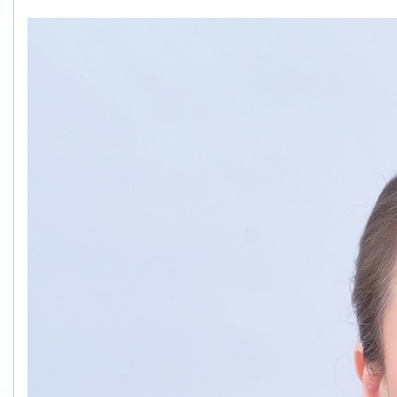
S__61079578.jpg