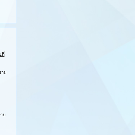
ที่
ราบ
ราบ