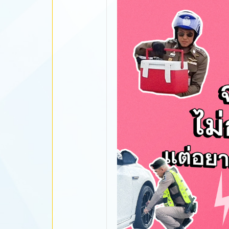
นะ.jpg