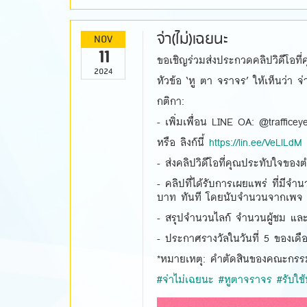
จ่า(ไม่)เฉยนะ
NOV
11
ขอเชิญร่วมส่งประกวดคลิปวิดีโอท
2024
หัวข้อ ‘หู ตา จราจร’ ให้เห็นว่า จ
กติกา:
- เพิ่มเพื่อน LINE OA: @trafficey
หรือ ลิงก์นี้
https://lin.ee/VeLlLdM
- ส่งคลิปวิดีโอที่คุณประทับใจข
- คลิปที่ได้รับการเผยแพร่ ที่มีจ
บาท ทันที โดยนับจำนวนจากเพจ ‘
- สรุปจำนวนไลก์ จำนวนผู้ชม และ
- ประกาศรางวัลในวันที่ 5 ของเดื
*หมายเหตุ: คำตัดสินของคณะกรรมกา
#จ่าไม่เฉยนะ
#หูตาจราจร
#รับใช
464861336_518087854