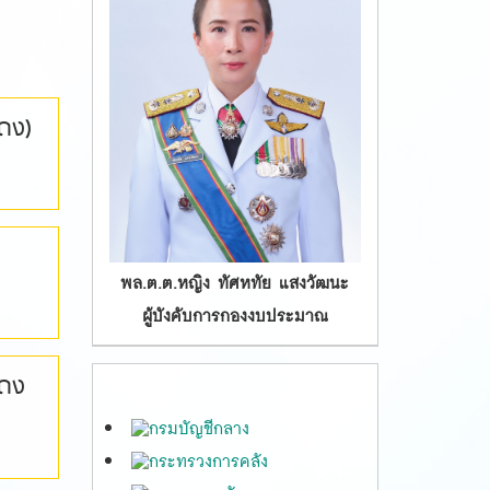
ดง)
พล.ต.ต.หญิง ทัศหทัย แสงวัฒนะ
ผู้บังคับการกองงบประมาณ
แดง