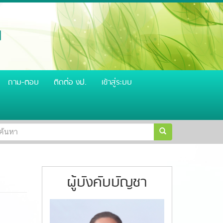
น
ถาม-ตอบ
ติดต่อ งป.
เข้าสู่ระบบ
อร์ม
ิน สำนักงานตำรวจแห่งชาติ
วิสัยทัศน์ ผู้บัญชาการตำรวจแห่งชาติ 
้นหา
้นหา
ผู้บังคับบัญชา
S__61079578.jpg