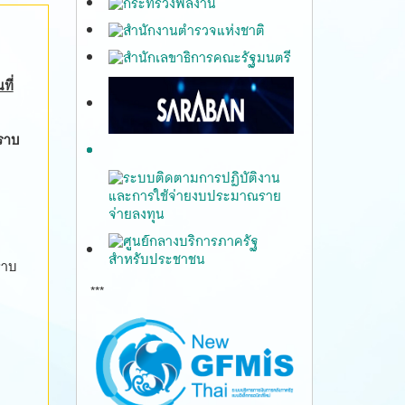
ที่
ราบ
ราบ
***
gfmis