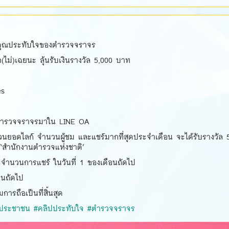
ี่คุณประทับใจของตำรวจจราจร
่า(ไม่)เฉยนะ ลุ้นรับเงินรางวัล 5,000 บาท
es
องตำรวจจราจรมาใน LINE OA
ำนวนยอดไลก์ จำนวนผู้ชม และแชร์มากที่สุดประจำเดือน จะได้รับรางวัล 
สำนักงานตำรวจแห่งชาติ’
จำนวนการแชร์ ในวันที่ 1 ของเดือนถัดไป
อนถัดไป
รถือเป็นที่สิ้นสุด
้ประชาชน
#คลิปประทับใจ
#ตำรวจจราจร
390093_2576672555670818725_nจ่า(ไม่)เฉย