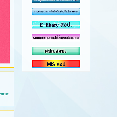
จำแนก